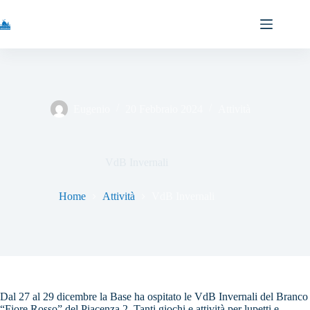
Salta
al
contenuto
Eugenio
20 Febbraio 2024
Attività
VdB Invernali
Home
Attività
VdB Invernali
Dal 27 al 29 dicembre la Base ha ospitato le VdB Invernali del Branco
“Fiore Rosso” del Piacenza 2. Tanti giochi e attività per lupetti e